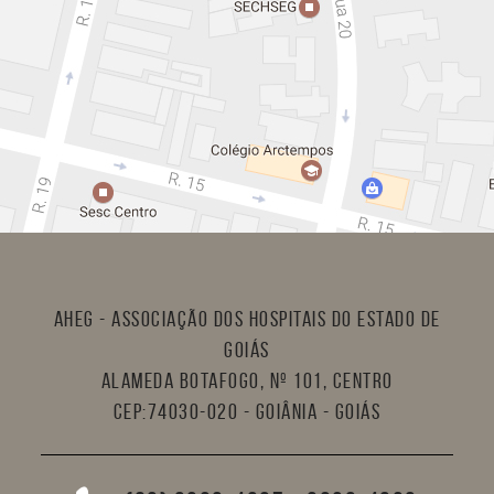
AHEG - Associação dos Hospitais do Estado de
Goiás
Alameda Botafogo, nº 101, Centro
CEP:74030-020 - Goiânia - Goiás