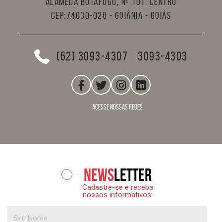
Alameda Botafogo, nº 101, Centro
CEP:74030-020 - Goiânia - Goiás
(62) 3093-4307
3093-4303
acesse nossas redes
News
letter
Cadastre-se e receba
nossos informativos: