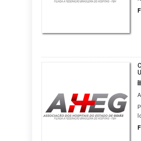
F
C
U
A
P
l
F