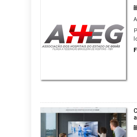
A
P
l
F
C
a