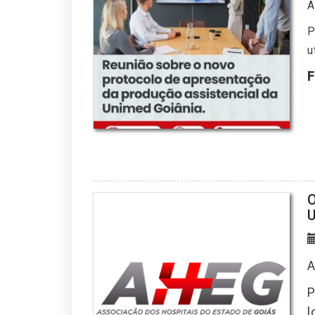
A
P
u
F
O
U
A
P
l