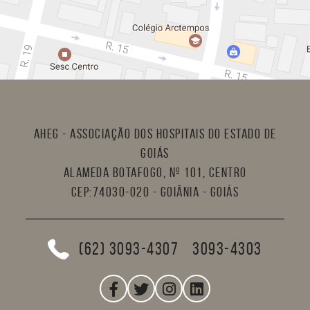
AHEG - Associação dos Hospitais do Estado de
Goiás
Alameda Botafogo, nº 101, Centro
CEP:74030-020 - Goiânia - Goiás
(62) 3093-4307
3093-4303