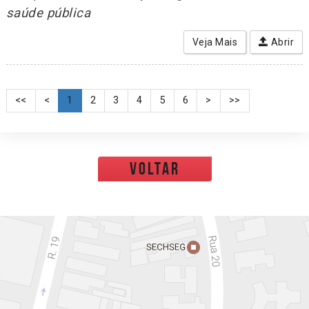
saúde pública
Veja Mais
Abrir
<<
<
1
2
3
4
5
6
>
>>
voltar