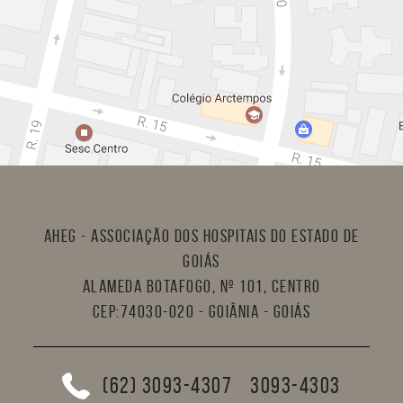
AHEG - Associação dos Hospitais do Estado de
Goiás
Alameda Botafogo, nº 101, Centro
CEP:74030-020 - Goiânia - Goiás
(62) 3093-4307
3093-4303