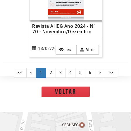
Revista AHEG Ano 2024 - Nº
70 - Novembro/Dezembro
13/02/2025
Leia
Abrir
<<
<
1
2
3
4
5
6
>
>>
voltar