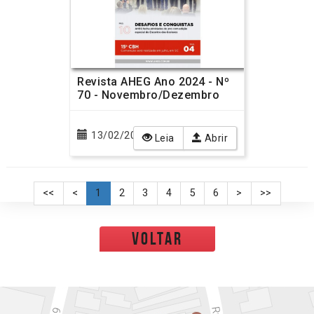
Revista AHEG Ano 2024 - Nº
70 - Novembro/Dezembro
13/02/2025
Leia
Abrir
<<
<
1
2
3
4
5
6
>
>>
voltar