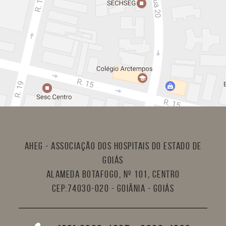
AHEG - Associação dos Hospitais do Estado de
Goiás
Alameda Botafogo, nº 101, Centro
CEP:74030-020 - Goiânia - Goiás